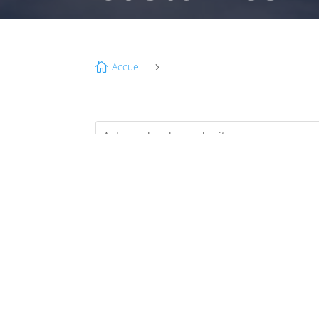
Accueil

5
é
F