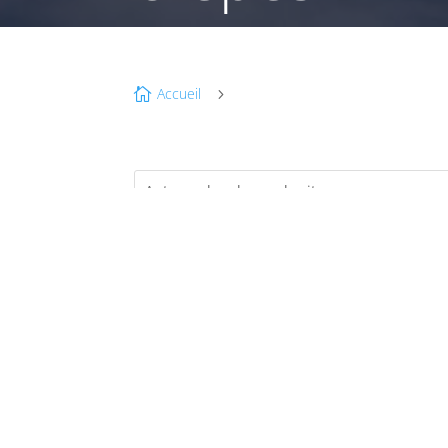
Accueil

5
é
F