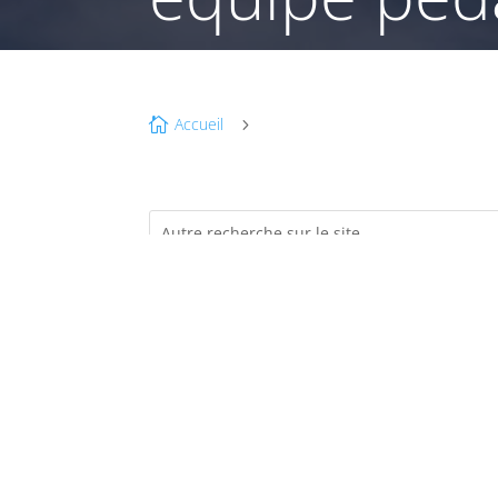
Accueil

5
SE