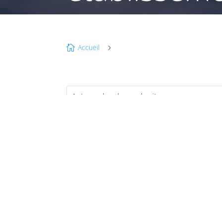
Accueil

5
JUI