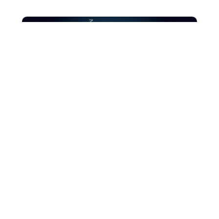
AV
Mardi 11 avril après midi, MEET DATING pour la section
DCG – DSCG C. ESPOSITO, Professeur coordinatrice
de la section DCG/DSCG, a invité des...
14
MEET DATING pour les D. C. G.