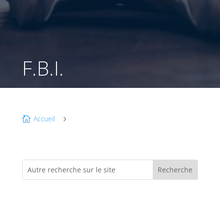
F.B.I.
Accueil

5