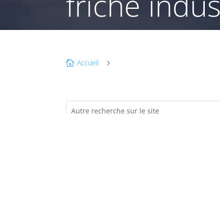
friche indus
Accueil

5