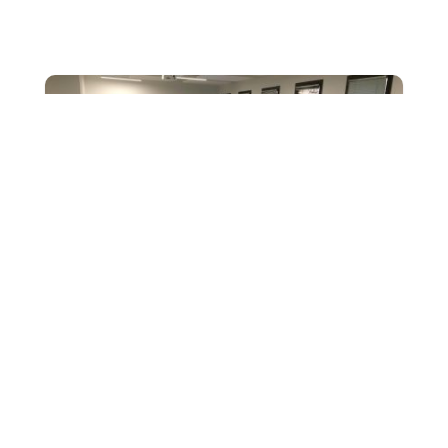
é
F
Dans le cadre de notre partenariat avec le Grand Port
Maritime de Marseille (GPMM), quinze étudiants de 1re
année de BTS Tourisme ont participé à...
2