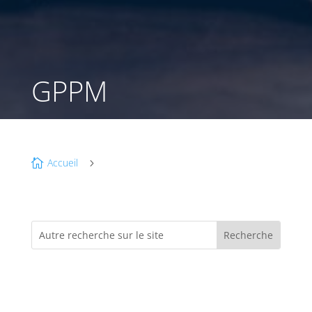
GPPM
Accueil

5