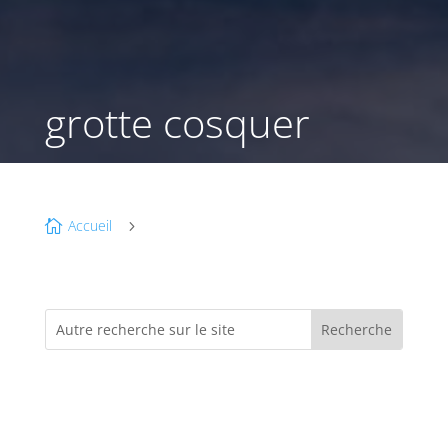
grotte cosquer
Accueil

5