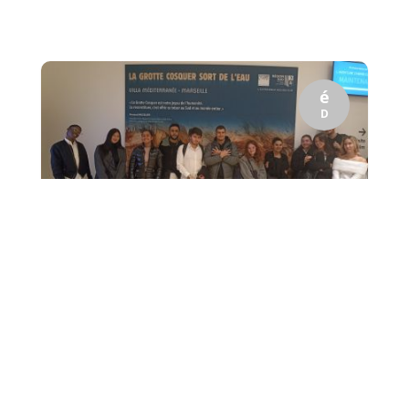
é
D
Lundi 25 novembre la classe de 1re année de BTS
Tourisme 1 de Charles Péguy s'est livrée à son tout
premier jeu de rôle, en costume professionnel....
6