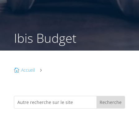
Ibis Budget
Accueil

5