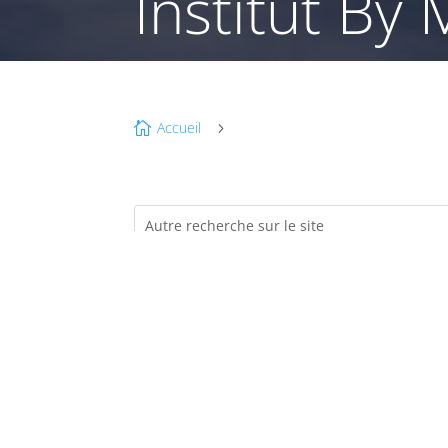
Institut By 
Accueil

5