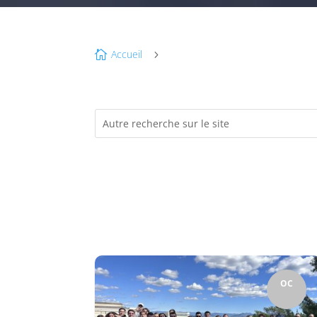
Accueil

5
OC