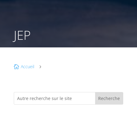
JEP
Accueil

5