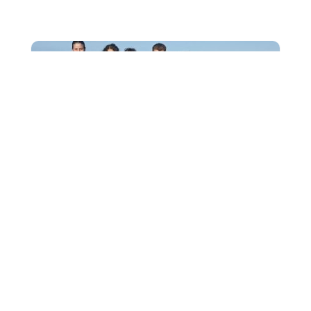
OC
Les deuxième années de BTS Tourisme à la rencontre
des premières années : un accueil convivial et formateur
! Lundi 15 septembre, les étudiants de...
8
JOURNEES EUROPEENNES DU