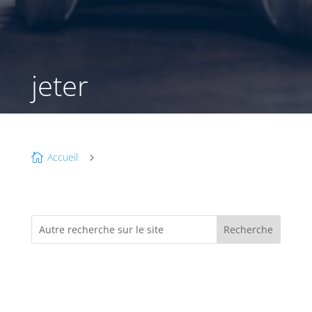
jeter
Accueil

5