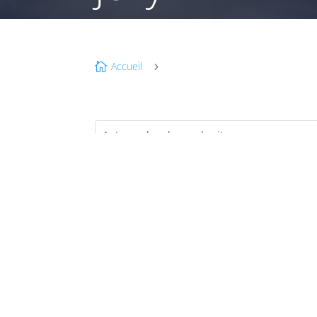
Accueil

5
NO