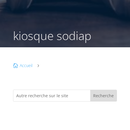
kiosque sodiap
Accueil

5