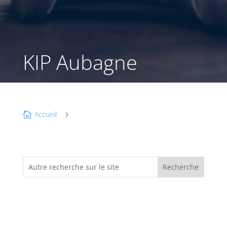
KIP Aubagne
Accueil

5