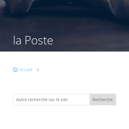
la Poste
Accueil

5