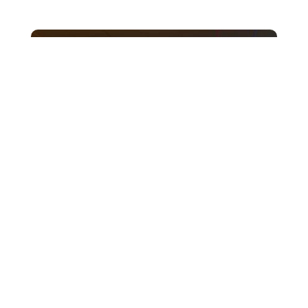
NO
Jeudi 13 Novembre à 18h00, l'établissement Charles
PEGUY a fêté ses Lauréats 2025 lors d'une grande
cérémonie. Pour la toute 1re fois, tous les...
21
Charles Péguy fête les