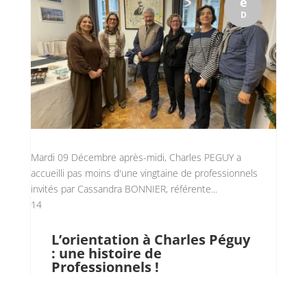
é
D
Mardi 09 Décembre après-midi, Charles PEGUY a
accueilli pas moins d'une vingtaine de professionnels
invités par Cassandra BONNIER, référente...
14
L’orientation à Charles Péguy
: une histoire de
Professionnels !
Isabelle Ambrosino
par