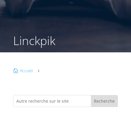
Linckpik
Accueil

5