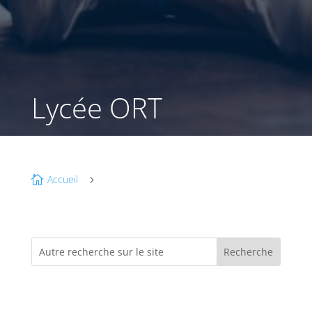
Lycée ORT
Accueil

5