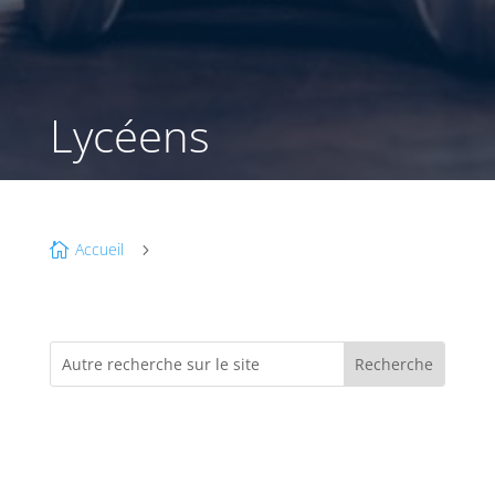
Lycéens
Accueil

5