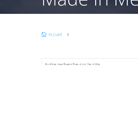
Accueil

5
JA