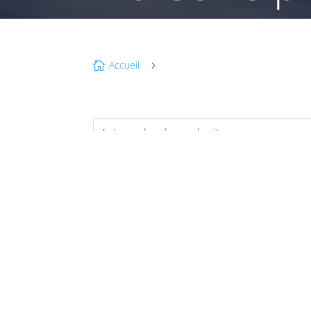
Accueil

5
MA