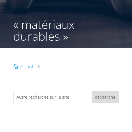
« matériaux
durables »
Accueil

5