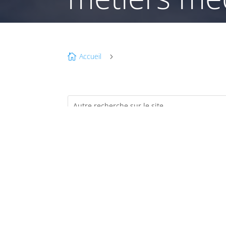
Accueil

5
é