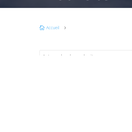
Accueil

5
OC