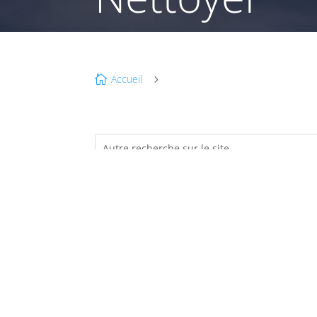
Accueil

5
SE