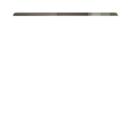
JUI
Cette année encore, les étudiants de BTS Tourisme ont
eu l'opportunité de participer au projet annuel
pluridisciplinaire des classes de 5èmes du...
22
Exposition balades urbaines à