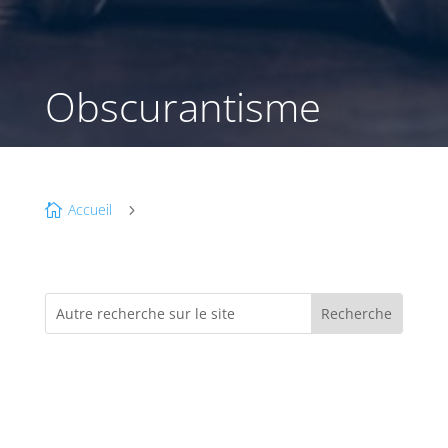
Obscurantisme
Accueil

5