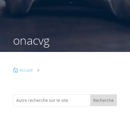
onacvg
Accueil

5