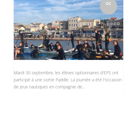
OC
Mardi 30 septembre, les élèves optionnaires d'EPS ont
participé à une sortie Paddle. La journée a été l'occasion
de jeux nautiques en compagnie de...
8
Septembre : ouverture ….de
l’option Sport !
Isabelle Ambrosino
par