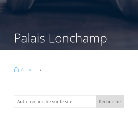
Palais Lonchamp
Accueil

5