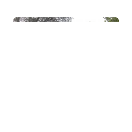
NO
Sylvie MEREU et Nathalie FADIER, professeures
d'Education Physique et Sportive, ont accompagné leurs
élèves sur le Cross Départemental de l'UNSS au...
22
On « CROSSE » en