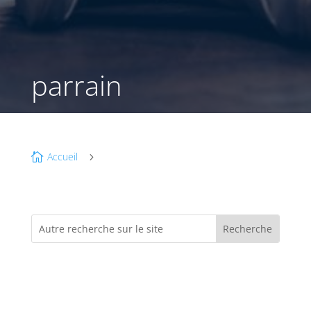
parrain
Accueil

5