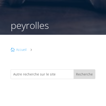
peyrolles
Accueil

5