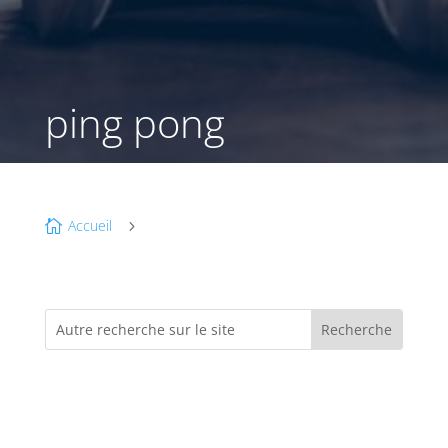
ping pong
Accueil

5