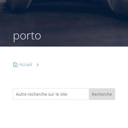
porto
Accueil

5