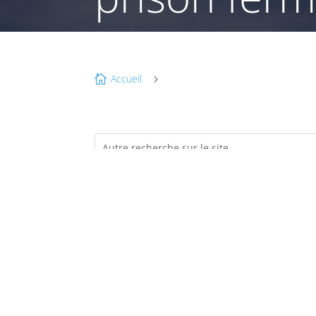
Accueil

5
é