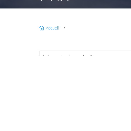
Accueil

5
JA