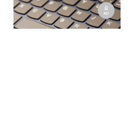
û
AO
La rentrée 2019/2020 n'est pas seulement celle de la
réforme du Bac Général. Elle est aussi celle du Lycée
professionnel avec de nouvelles donnes...
31
La réforme du Lycée
Professionnel
Stéphane Thiébaut
par