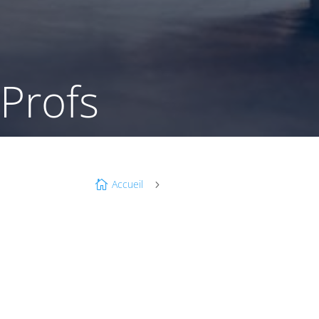
Profs
Accueil

5
Recherche
pour :