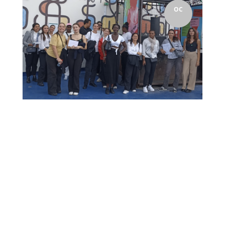
OC
Comme chaque année, la rentrée scolaire s'est
accompagnée d'un aménagement particulier pour la
section BTS Tourisme. En effet, ils ont...
22
Une semaine d’intégration
avec les BTS Tourisme
Rachel Piras
par