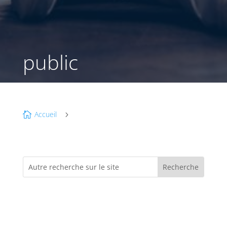
public
Accueil

5