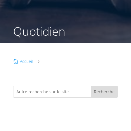
Quotidien
Accueil

5