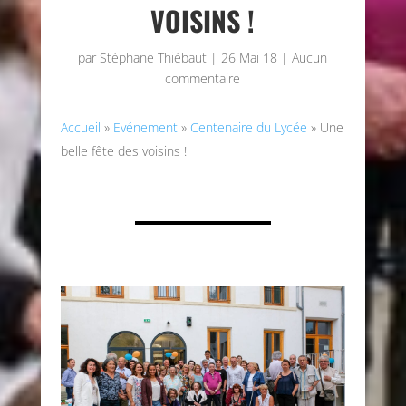
VOISINS !
par
Stéphane Thiébaut
|
26 Mai 18
|
Aucun
commentaire
Accueil
»
Evénement
»
Centenaire du Lycée
»
Une
belle fête des voisins !