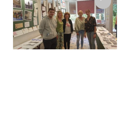
Les BTS Tourisme de 1ere année ont été associés au
projet annuel pluridisciplinaire des classes de 5èmes du
College Notre Dame de France. Ils ont...
4
Une collaboration entre
Charles Péguy et Notre Dame
de France
Rachel Piras
par