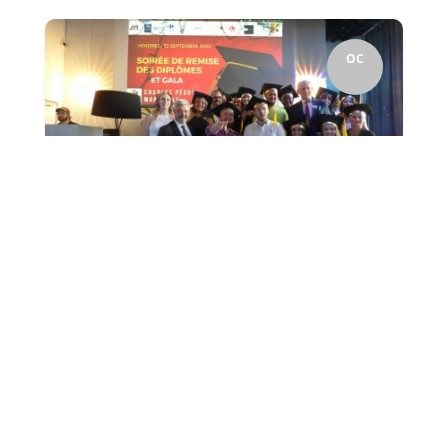
OC
Voici les photos de notre reporter Rachel PIRAS, Chargée
de Communication Digitale pour Charles Péguy prises à
l'occasion de la Remise De Diplômes...
22
Les Photos des Lauréats RDD
22 Septembre