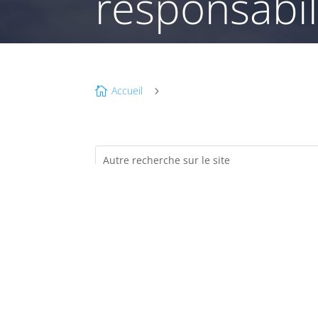
responsabil
Accueil

5